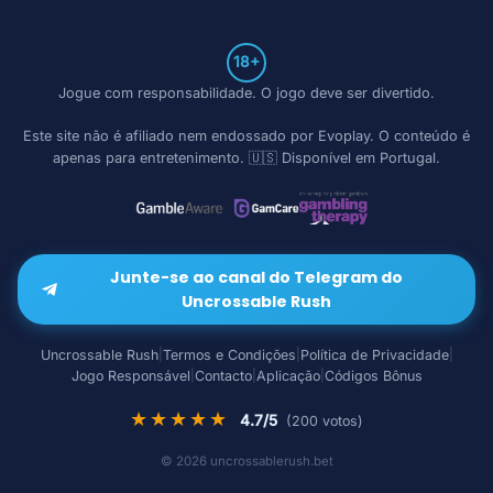
18+
Jogue com responsabilidade. O jogo deve ser divertido.
Este site não é afiliado nem endossado por
Evoplay
. O conteúdo é
apenas para entretenimento. 🇺🇸 Disponível em Portugal.
Junte-se ao canal do Telegram do
Uncrossable Rush
Uncrossable Rush
Termos e Condições
Política de Privacidade
|
|
|
Jogo Responsável
Contacto
Aplicação
Códigos Bônus
|
|
|
★★★★★
4.7
/5
(
200
votos)
© 2026 uncrossablerush.bet