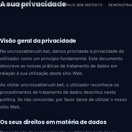
A sua privacidade
Saltar
CROSSABLE RUSH
APLICAÇÃO
BÔNUS SEM DEPÓSITO
DEMONSTRA
para
o
conteúdo
Visão geral da privacidade
Na uncrossablerush.bet, damos prioridade à privacidade do
utilizador como um princípio fundamental. Este documento
descreve as nossas práticas de tratamento de dados em
relação à sua utilização deste sítio Web.
Ao visitar uncrossablerush.bet, o utilizador reconhece os
procedimentos de tratamento de dados descritos nesta
política. Se não concordar, por favor deixe de utilizar o nosso
sítio Web.
Os seus direitos em matéria de dados