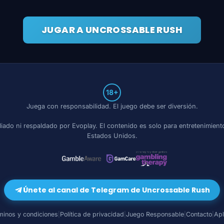
JUGAR A
UNCROSSABLE RUSH
18+
Juega con responsabilidad. El juego debe ser diversión.
filiado ni respaldado por
Evoplay
. El contenido es solo para entretenimient
Estados Unidos.
Únete al canal de Telegram de Uncrossable Rush
minos y condiciones
Política de privacidad
Juego Responsable
Contacto
Apl
|
|
|
|