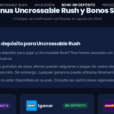
ROSSABLE RUSH
APLICACIÓN
BONO SIN DEPÓSITO
PREDI
onus
Uncrossable Rush
y Bonos S
✓
Códigos de bonificación verificados en agosto de 2026
n depósito para
Uncrossable Rush
n depósito para jugar a
Uncrossable Rush
? Nos hemos asociado con c
lusivos.
s gratuitas de estas ofertas pueden asignarse a juegos de casino de
oncreto. Sin embargo, cualquier ganancia puede utilizarse libremen
o estar disponibles en su país. Consulta las restricciones regionale
1ganar
SIN DEPÓSITO
RATIS