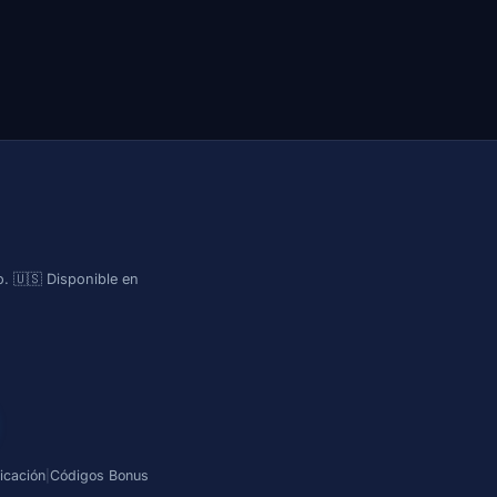
o. 🇺🇸 Disponible en
icación
Códigos Bonus
|