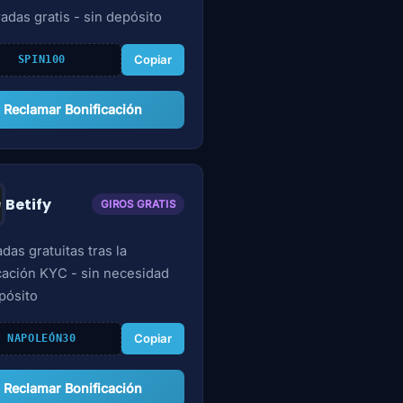
radas gratis - sin depósito
Slovak
Slovenian
Copiar
SPIN100
Czech
Danish
Reclamar Bonificación
Finnish
Norwegian
Betify
GIROS GRATIS
adas gratuitas tras la
icación KYC - sin necesidad
pósito
Copiar
NAPOLEÓN30
Reclamar Bonificación