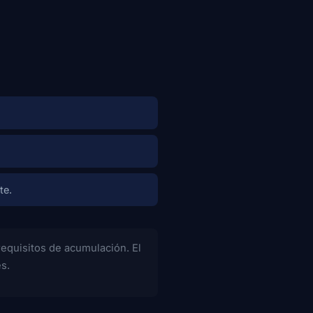
te.
equisitos de acumulación. El
s.