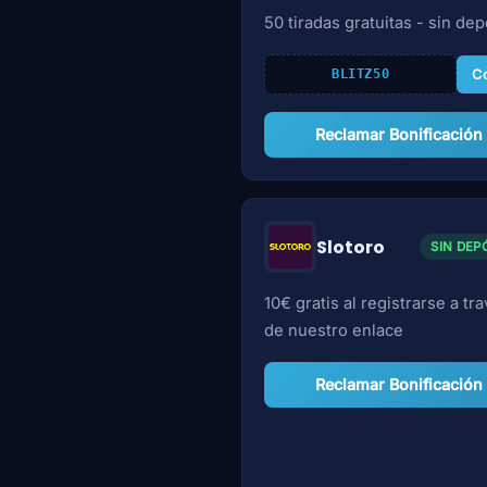
U
50 tiradas gratuitas - sin dep
n
c
C
BLITZ50
r
o
Reclamar Bonificación
s
s
a
b
Slotoro
SIN DEP
l
e
10€ gratis al registrarse a tr
R
de nuestro enlace
u
s
Reclamar Bonificación
h
y
B
o