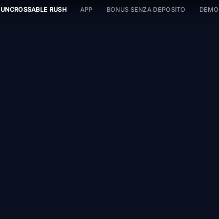
UNCROSSABLE RUSH
APP
BONUS SENZA DEPOSITO
DEMO