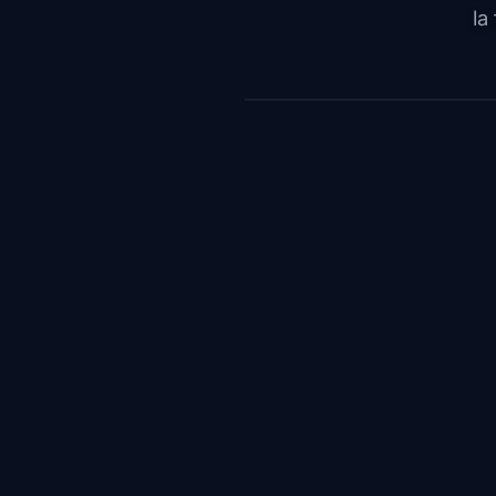
la
GIOCA OR
PRO
2,629
iscritti oggi
✓
Piatta