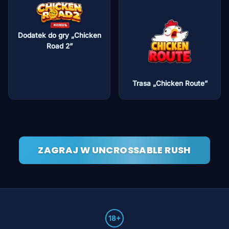
Dodatek do gry „Chicken
Road 2”
Trasa „Chicken Route”
ZAGRAJ W
UNCROSSABLE RUSH
18+