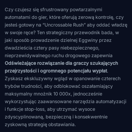
Czy czujesz się sfrustrowany powtarzalnymi
automatami do gier, które oferują zerową kontrolę, czy
jesteś gotowy na “
Uncrossable Rush
” aby oddać władzę
w swoje ręce? Ten strategiczny przewodnik bada, w
jaki sposób prowadzenie dzielnej Eggwiny przez
dwadzieścia cztery pasy niebezpiecznego,
nieprzewidywalnego ruchu drogowego zapewnia
Odświeżające rozwiązanie dla graczy szukających
przejrzystości i ogromnego potencjału wypłat
.
Zyskasz ekskluzywny wgląd w opanowanie czterech
trybów trudności, aby odblokować oszałamiający
maksymalny mnożnik 10 000x, jednocześnie
wykorzystując zaawansowane narzędzia automatyzacji
i funkcje stop-loss, aby utrzymać wysoce
zdyscyplinowaną, bezpieczną i konsekwentnie
zyskowną strategię obstawiania.