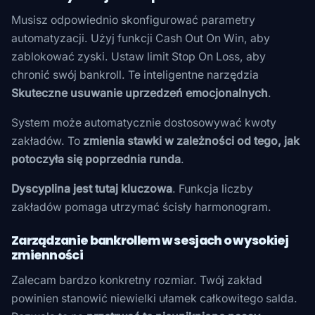
Musisz odpowiednio skonfigurować parametry
automatyzacji. Użyj funkcji Cash Out On Win, aby
zablokować zyski. Ustaw limit Stop On Loss, aby
chronić swój bankroll. Te inteligentne narzędzia
Skuteczne usuwanie uprzedzeń emocjonalnych
.
System może automatycznie dostosowywać kwoty
zakładów. To
zmienia stawki w zależności od tego, jak
potoczyła się poprzednia runda
.
Dyscyplina jest tutaj kluczowa
. Funkcja liczby
zakładów pomaga utrzymać ścisły harmonogram.
Zarządzanie bankrollem w sesjach o wysokiej
zmienności
Zalecam bardzo konkretny rozmiar. Twój zakład
powinien stanowić niewielki ułamek całkowitego salda.