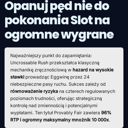
Opanuj
pęd nie do
pokonania
Slot na
ogromne wygrane
Najważniejszy punkt do zapamiętania:
Uncrossable Rush
przekształca klasyczną
mechanikę zręcznościową w
hazard na wysokie
stawki
prowadząc Eggwinę przez 24
niebezpieczne pasy ruchu. Sukces zależy od
równoważenie ryzyka
na czterech regulowanych
poziomach trudności, oferując strategiczną
kontrolę nad zmiennością i potencjalnymi
wypłatami. Ten tytuł Provably Fair zawiera
96%
RTP i ogromny maksymalny mnożnik 10 000x
.