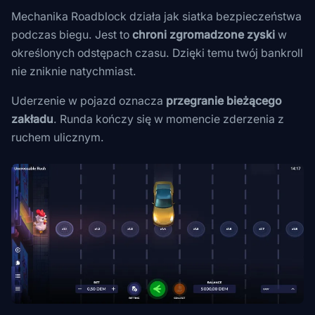
Mechanika Roadblock działa jak siatka bezpieczeństwa
podczas biegu. Jest to
chroni zgromadzone zyski
w
określonych odstępach czasu. Dzięki temu twój bankroll
nie zniknie natychmiast.
Uderzenie w pojazd oznacza
przegranie bieżącego
zakładu
. Runda kończy się w momencie zderzenia z
ruchem ulicznym.