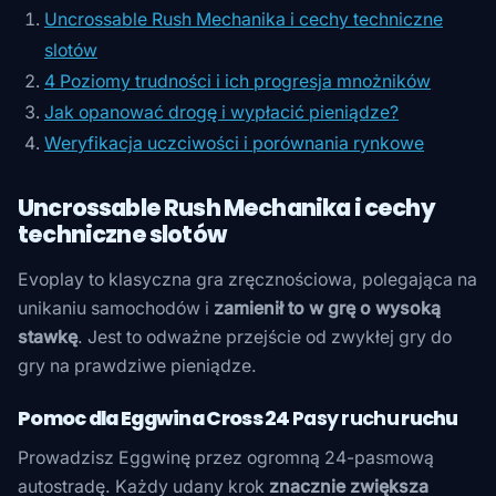
Uncrossable Rush
Mechanika i cechy techniczne
slotów
4 Poziomy trudności i ich progresja mnożników
Jak opanować drogę i wypłacić pieniądze?
Weryfikacja uczciwości i porównania rynkowe
Uncrossable Rush
Mechanika i cechy
techniczne slotów
Evoplay to klasyczna gra zręcznościowa, polegająca na
unikaniu samochodów i
zamienił to w grę o wysoką
stawkę
. Jest to odważne przejście od zwykłej gry do
gry na prawdziwe pieniądze.
Pomoc dla Eggwina Cross 24
Pasy ruchu
ruchu
Prowadzisz Eggwinę przez ogromną 24-pasmową
autostradę. Każdy udany krok
znacznie zwiększa