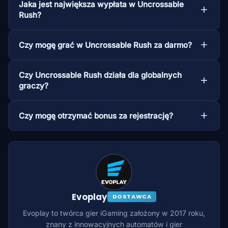
Jaka jest największa wypłata w Uncrossable
wskazuje średni procent wypłat w rozszerzonej grze.
Rush?
Wskaźnik 96%, Uncrossable Rush zapewnia
konkurencyjne zwroty dla graczy.
Najwyższa możliwa wygrana w Uncrossable Rush to 10
Czy mogę grać w Uncrossable Rush za darmo?
000-krotność zakładu. Zasadniczo, przy odpowiedniej
kombinacji, teoretycznie można uzyskać znaczną
Tak! Możesz grać w Uncrossable Rush całkowicie za
wypłatę. Biorąc pod uwagę zmienność Easy, Medium,
Czy Uncrossable Rush działa dla globalnych
darmo w trybie demo dostępnym na naszej stronie.
Hard i Hardcore, główne nagrody mogą być rzadsze, ale
graczy?
Demo pozwala na grę za wirtualne pieniądze, dzięki
znacznie większe, gdy się pojawią.
czemu można zapoznać się z funkcjami bez
Uncrossable Rush jest otwarty dla graczy w większości
konieczności ryzykowania własnych środków.
Czy mogę otrzymać bonus za rejestrację?
krajów. Platforma automatycznie wykrywa region
użytkownika, aby wyświetlić najlepsze oferty kasyn
Tak! Dla graczy Uncrossable Rush dostępny jest bonus
dostosowane do jego lokalizacji. Dostęp może różnić się
od pierwszego depozytu w wysokości do $3,000. Jak
od lokalnych przepisów.
to działa: naciśnij przycisk play tutaj, zarejestruj się w
zaufanym kasynie i zasil swoje konto. Kasyno podwaja
Twój pierwszy depozyt, dając Ci dwa razy więcej
możliwości gry na start.
Evoplay
DOSTAWCA
Evoplay to twórca gier iGaming założony w 2017 roku,
znany z innowacyjnych automatów i gier