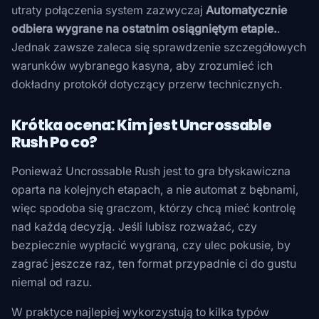
utraty połączenia system zazwyczaj
Automatycznie
odbiera wygrane na ostatnim osiągniętym etapie.
.
Jednak zawsze zaleca się sprawdzenie szczegółowych
warunków wybranego kasyna, aby zrozumieć ich
dokładny protokół dotyczący przerw technicznych.
Krótka ocena: Kim jest
Uncrossable
Rush
Po co?
Ponieważ
Uncrossable Rush
jest to gra błyskawiczna
oparta na kolejnych etapach, a nie automat z bębnami,
więc spodoba się graczom, którzy chcą mieć kontrolę
nad każdą decyzją. Jeśli lubisz rozważać, czy
bezpiecznie wypłacić wygraną, czy ulec pokusie, by
zagrać jeszcze raz, ten format przypadnie ci do gustu
niemal od razu.
W praktyce najlepiej wykorzystują to kilka typów