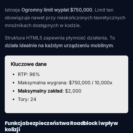
Istnieje
Ogromny limit wypłat $750,000
. Limit ten
obowiązuje nawet przy nieskończonych teoretycznych
mnożnikach dostępnych w kodzie.
Struktura HTML5 zapewnia płynność działania. To
działa idealnie na każdym urządzeniu mobilnym
.
Kluczowe dane
RTP: 96%
Maksymalna wygrana: $750,000 / 10,000x
Maksymalny zakład
: $2,000
Tory: 24
Funkcja bezpieczeństwa Roadblock i wpływ
kolizji